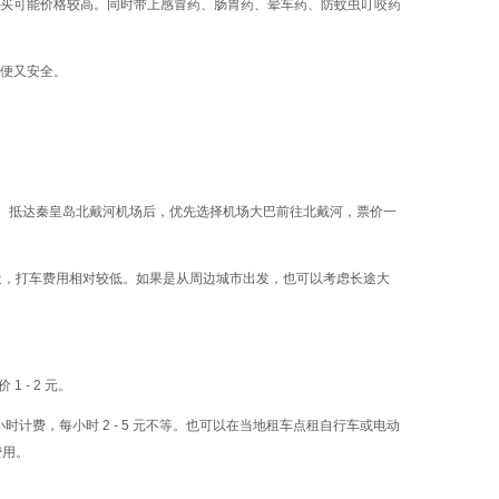
买可能价格较高。同时带上感冒药、肠胃药、晕车药、防蚊虫叮咬药
便又安全。
。抵达秦皇岛北戴河机场后，优先选择机场大巴前往北戴河，票价一
景区近，打车费用相对较低。如果是从周边城市出发，也可以考虑长途大
 - 2 元。
计费，每小时 2 - 5 元不等。也可以在当地租车点租自行车或电动
费用。