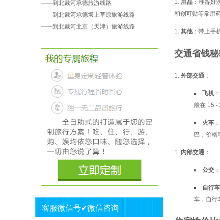
用品
：准备好
——
到北戴河承德旅游线路
和创可贴等常用
——
到北戴河承德坝上草原旅游线路
——
到北戴河北京（天津）旅游线路
其他
：带上手
交通省钱秘
外部交通
：
飞机
：
般在 15
火车
：
巴，价格
内部交通
：
公交
：
自行车 
车，自行车
客服微信号✔微信咨询