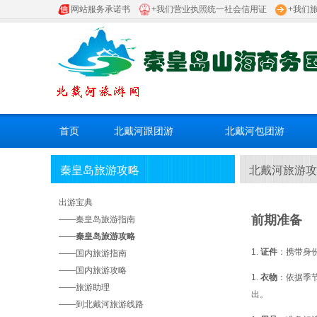
网站服务承诺书
+我们营业执照统一社会信用证
+我们
首页
北戴河跟团游
北戴河包团游
秦皇岛旅游攻略
北戴河旅游攻
出游宝典
前期准备
——
秦皇岛旅游指南
——
秦皇岛旅游攻略
证件
：携带身
——
国内旅游指南
——
国内旅游攻略
衣物
：依据季
——
旅游助理
出。
——
到北戴河旅游线路