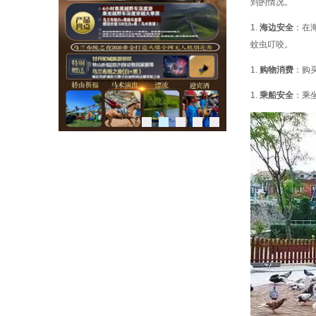
到的情况。
海边安全
：在
蚊虫叮咬。
购物消费
：购
乘船安全
：乘