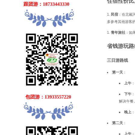
住宿性价比
跟团游：18733443330
民宿
：在北戴河
多参考其他游客
青年旅社
：如
省钱游玩路
三日游路线
第一天
：
上午
：
下午
：
   包团游：13933557220
解决午餐
晚上
第二天
：
上午
：