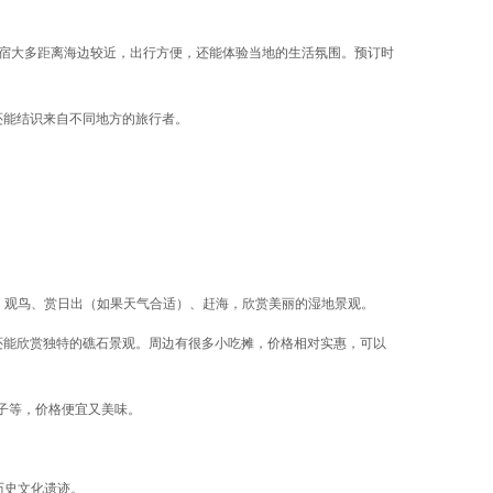
这些民宿大多距离海边较近，出行方便，还能体验当地的生活氛围。预订时
，还能结识来自不同地方的旅行者。
海、观鸟、赏日出（如果天气合适）、赶海，欣赏美丽的湿地景观。
，还能欣赏独特的礁石景观。周边有很多小吃摊，价格相对实惠，可以
子等，价格便宜又美味。
历史文化遗迹。