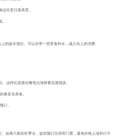
海边欣赏日落美景。
低。
验岛上的娱乐项目。可以自带一些零食和水，减少岛上的消费。
0 元。这样比直接在餐馆点海鲜要实惠很多。
的秦皇岛美食。
预订。
段出行。如果只能在旺季去，提前预订住宿和门票，避免价格上涨和订不