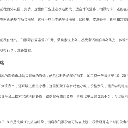
前往西港花园，免费。这里由工业遗迹改造而成，适合休闲漫步，拍照打卡，还能在
在附近的餐馆品尝海鲜，选择一些当季的平价海鲜，如蛤蜊、皮皮虾等，价格相对较
前往仙螺岛，门票即往返索道 80 元。乘坐索道上岛，感受童话般的海岛风光，体
收拾行李，准备返程。
略
地的海鲜市场购买新鲜的海鲜，然后找附近的餐馆加工，加工费一般每道菜 10 - 2
了刘庄夜市，还可以去秦皇小巷，这里汇聚了各种特色小吃，价格亲民，能品尝到地道
美食平台上搜索北戴河的餐馆，很多都有团购套餐，价格比单点要优惠不少，可以提前
年 7 - 8 月是北戴河的旅游旺季，酒店和门票价格可能会上涨，尽量避开这个时间