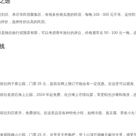
之选
刘庄、单庄等民宿聚集区，有很多价格实惠的民宿，每晚 100 - 300 元不等。
的评价，选择性价比高的民宿。
果是独自旅行或预算有限，可以考虑青年旅社的床位，价格通常在 50 - 100 元一晚
线
前往鸽子窝公园，门票 35 元，提前在网上预订可能会有一定优惠。在这里可以观
前往老虎石海上公园，2024 年起免费。在沙滩上尽情玩耍，享受阳光沙滩和海浪
。
：前往刘庄夜市，免费游玩。在这里品尝各种特色小吃，如烤冷面、臭豆腐、章鱼小丸
参观联峰山公园，门票 25 元。这里是天然氧吧，登上山顶可俯瞰北戴河全景，感受