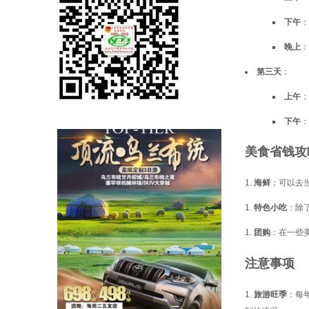
下午
：
晚上
：
第三天
：
上午
：
下午
：
美食省钱攻
海鲜
：可以去当
特色小吃
：除
团购
：在一些
注意事项
旅游旺季
：每