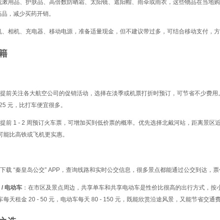
洗漱用品、护肤品、高倍数防晒霜、太阳镜、遮阳帽、雨伞或雨衣，这些物品在当地购
药品，减少买药开销。
机、相机、充电器、移动电源，准备适量现金，但不建议带过多，可结合移动支付，方
籍
提前关注各大航空公司的促销活动，选择在淡季或机票打折时预订，可节省不少费用
 - 25 元，比打车便宜很多。
提前 1 - 2 周预订火车票，可增加买到低价票的概率。优先选择北戴河站，距离
可能比高铁或飞机更实惠。
下载 “秦皇岛公交” APP，查询线路和实时公交信息，很多景点都能通过公交到达，票价 1
/ 电动车
：在市区及景点周边，共享单车和共享电动车是性价比很高的出行方式，按小时
每天租金 20 - 50 元，电动车每天 80 - 150 元，既能欣赏沿途风景，又能节省交通