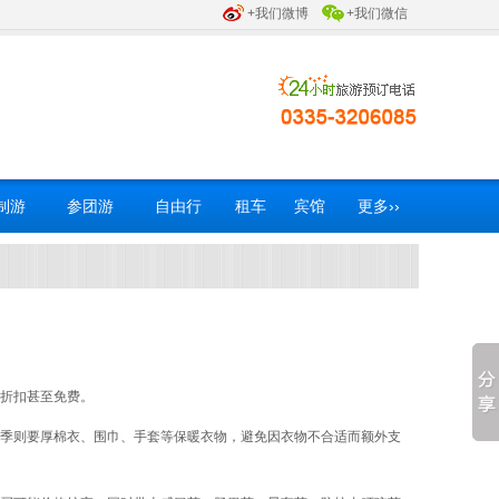
+我们微博
+我们微信
制游
参团游
自由行
租车
宾馆
更多››
折扣甚至免费。
季则要厚棉衣、围巾、手套等保暖衣物，避免因衣物不合适而额外支