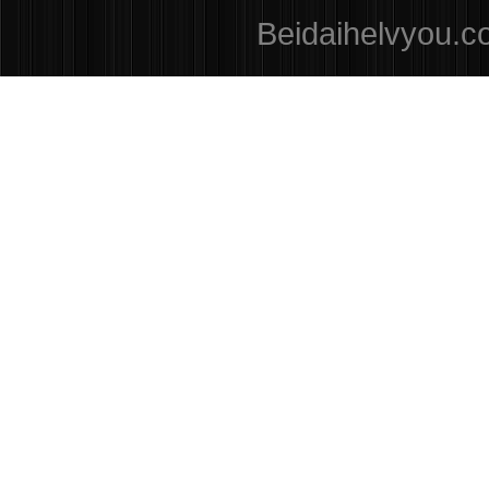
Beidaihelvyou.c