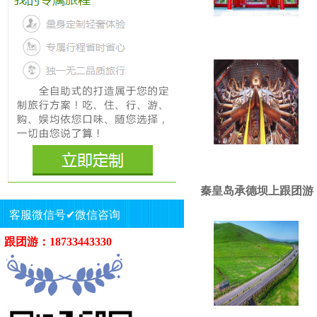
秦皇岛承德坝上跟团游
客服微信号✔微信咨询
跟团游：18733443330