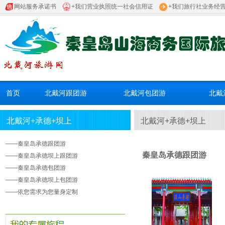
网站服务承诺书
+我们营业执照统一社会信用证
+我们旅行社业务经
首页
北戴河跟团游
北戴河包团游
北戴
北戴河+承德+坝上
北戴河+承德+坝上
——
秦皇岛承德跟团游
秦皇岛承德跟团游
——
秦皇岛承德坝上跟团游
——
秦皇岛承德包团游
——
秦皇岛承德坝上包团游
——
依您需求为您量身定制