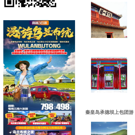
秦皇岛承德坝上包团游