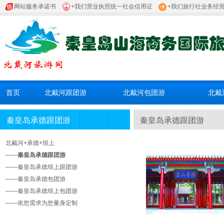
网站服务承诺书
+我们营业执照统一社会信用证
+我们旅行社业务经
首页
北戴河跟团游
北戴河包团游
北戴
秦皇岛承德跟团游
秦皇岛承德跟团游
北戴河+承德+坝上
——
秦皇岛承德跟团游
——
秦皇岛承德坝上跟团游
——
秦皇岛承德包团游
——
秦皇岛承德坝上包团游
——
依您需求为您量身定制