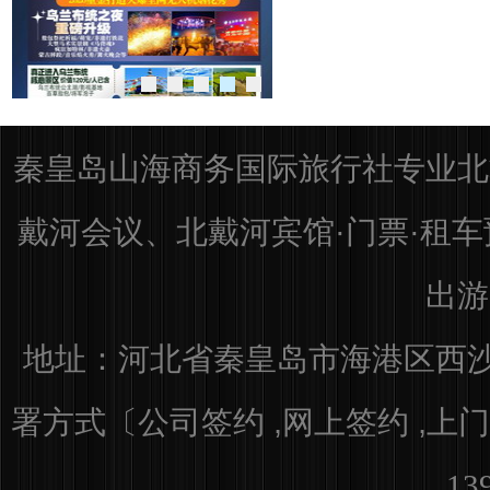
秦皇岛山海商务国际旅行社专业北
戴河会议、北戴河宾馆·门票·租
出游
地址：河北省秦皇岛市海港区
西沙
署方式〔公司签约 ,网上签约 ,上门
13